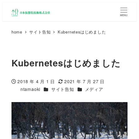
MENU
home
サイト告知
Kubernetesはじめました
Kubernetesはじめました
2018 年 4 月 1 日
2021 年 7 月 27 日
投稿日
更新日
カテゴリー
カテゴリー
ntamaoki
サイト告知
メディア
著
者