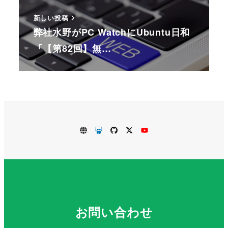
新しい投稿
弊社水野がPC WatchにUbuntu日和
「【第82回】無…
VirtualTech.jp
SlideShare
GitHub
Twitter
Youtube
お問い合わせ