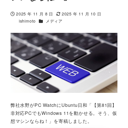
2025 年 11 月 8 日
2025 年 11 月 10 日
投稿日
更新日
カテゴリー
ishimoto
メディア
著
者
弊社水野がPC WatchにUbuntu日和「【第81回】
非対応PCでもWindows 11を動かせる。そう、仮
想マシンならね！」を寄稿しました。