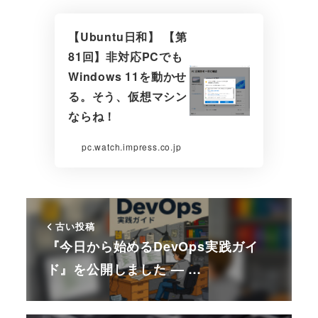
【Ubuntu日和】 【第
81回】非対応PCでも
Windows 11を動かせ
る。そう、仮想マシン
ならね！
pc.watch.impress.co.jp
古い投稿
『今日から始めるDevOps実践ガイ
ド』を公開しました — …