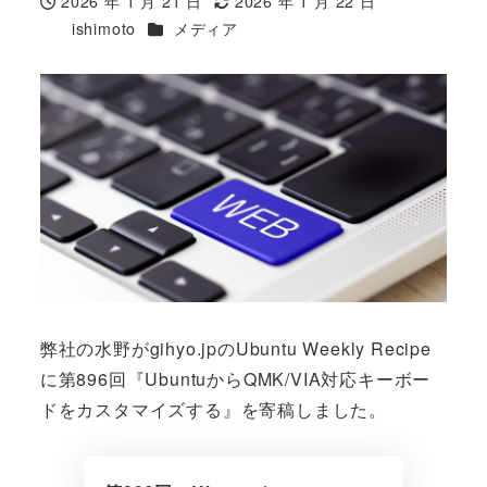
2026 年 1 月 21 日
2026 年 1 月 22 日
投稿日
更新日
カテゴリー
ishimoto
メディア
著
者
弊社の水野がgihyo.jpのUbuntu Weekly Recipe
に第896回『UbuntuからQMK/VIA対応キーボー
ドをカスタマイズする』を寄稿しました。